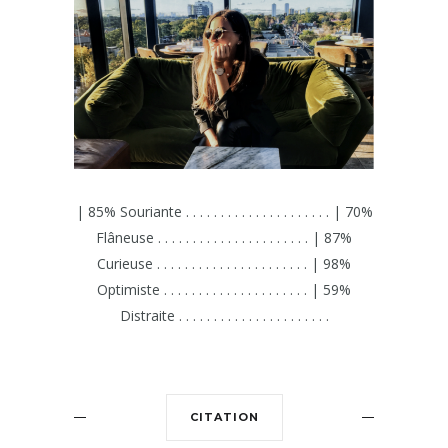
| 85% Souriante . . . . . . . . . . . . . . . . . . . . . | 70%
Flâneuse . . . . . . . . . . . . . . . . . . . . . . | 87%
Curieuse . . . . . . . . . . . . . . . . . . . . . . | 98%
Optimiste . . . . . . . . . . . . . . . . . . . . . | 59%
Distraite . . . . . . . . . . . . . . . . . . . . . .
CITATION