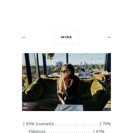
MINA
| 85% Souriante . . . . . . . . . . . . . . . . . . . . . | 70%
Flâneuse . . . . . . . . . . . . . . . . . . . . . . | 87%