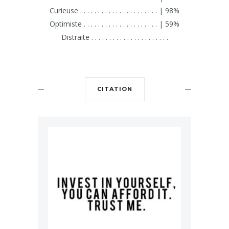
Curieuse . . . . . . . . . . . . . . . . . . . . . . | 98%
Optimiste . . . . . . . . . . . . . . . . . . . . . | 59%
Distraite . . . . . . . . . . . . . . . . . . . . . .
CITATION