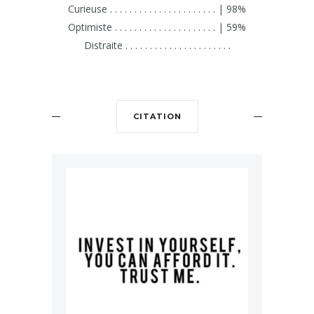
Curieuse . . . . . . . . . . . . . . . . . . . . . . | 98%
Optimiste . . . . . . . . . . . . . . . . . . . . . | 59%
Distraite . . . . . . . . . . . . . . . . . . . . . .
CITATION